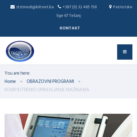
ststmedi@bih.net.ba
+387 (0) 32 465 158
Patriotske
lige 67 Tešanj
KONTAKT
You are here:
Home
OBRAZOVNI PROGRAMI
KOMPJUTERSKO UPRAVLJANJE MAŠINAMA