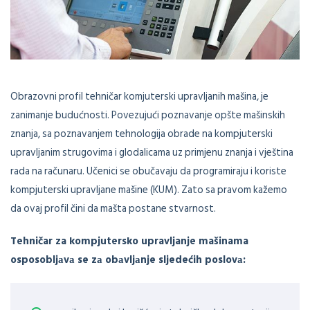
Obrazovni profil tehničar komjuterski upravljanih mašina, je
zanimanje budućnosti. Povezujući poznavanje opšte mašinskih
znanja, sa poznavanjem tehnologija obrade na kompjuterski
upravljanim strugovima i glodalicama uz primjenu znanja i vještina
rada na računaru. Učenici se obučavaju da programiraju i koriste
kompjuterski upravljane mašine (KUM). Zato sa pravom kažemo
da ovaj profil čini da mašta postane stvarnost.
Tehničar za kompjutersko upravljanje mašinama
osposobljаvа se zа obаvljаnje sljedećih poslovа: